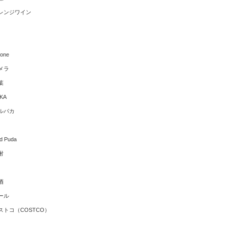
レンジワイン
hone
メラ
葉
KA
ルパカ
ld Puda
酎
酒
ール
ストコ（COSTCO）