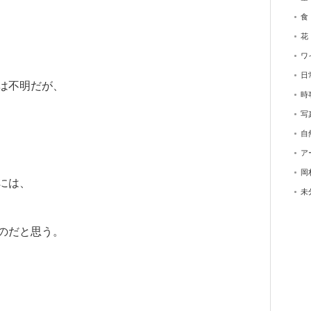
食
花
ワ
日
は不明だが、
時
写
自
ア
岡
には、
未
のだと思う。