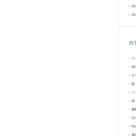
20
20
カ
ウ
M
タ
桜
ノ
泡
腕
日
Ro
雑