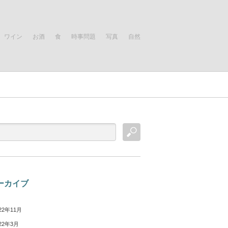
ワイン
お酒
食
時事問題
写真
自然
ーカイブ
22年11月
22年3月