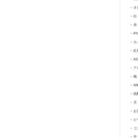
オ
白
赤
iP
カ
紅
AS
ア
梅
Wi
焼
月
お
ビ
コ
空