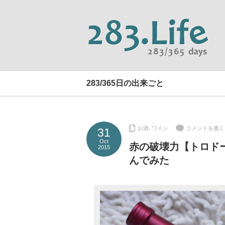
283/365日の出来ごと
お酒
,
ワイン
コメントを書く
31
Oct
赤の破壊力【トロド
2015
んでみた