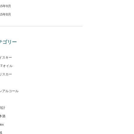
15年9月
15年8月
テゴリー
イスキー
CTオイル
リスカー
ンアルコール
時計
本酒
lex
感