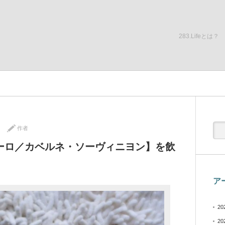
283.Lifeとは？
作者
ーロ／カベルネ・ソーヴィニヨン】を飲
ア
20
20