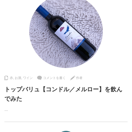
赤
,
お酒
,
ワイン
コメントを書く
作者
トップバリュ【コンドル／メルロー】を飲ん
でみた
…