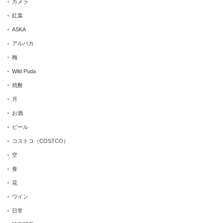
カメラ
紅葉
ASKA
アルパカ
梅
Wild Puda
焼酎
月
お酒
ビール
コストコ（COSTCO）
空
食
花
ワイン
日常