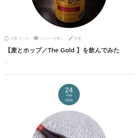
お酒
,
ビール
コメントを書く
作者
【麦とホップ／The Gold 】を飲んでみた
…
24
Feb
2016