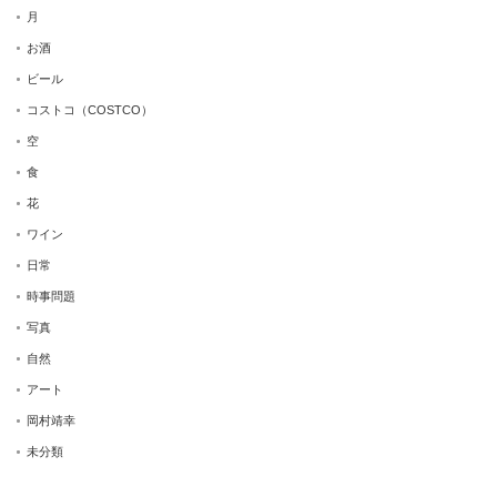
月
お酒
ビール
コストコ（COSTCO）
空
食
花
ワイン
日常
時事問題
写真
自然
アート
岡村靖幸
未分類