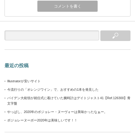
最近の投稿
Illustratorが安いサイト
今流行りの「オレンジワイン」で、おすすめの1本を発見した
バイデン大統領が就任式に着けていた腕時計はデイトジャスト41【Ref.126300】青
文字盤
やっぱし、2020年のボジョレー・ヌーヴォーは美味かったなぁー。
ボジョレーヌーボー2020年は美味しいです！！