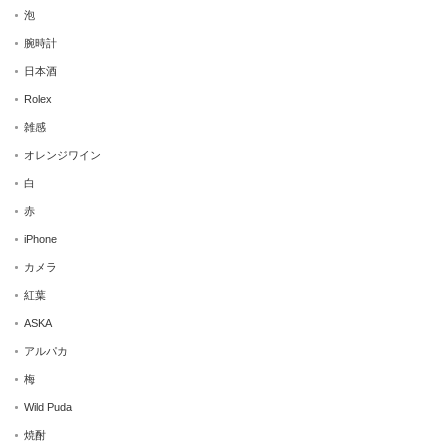
泡
腕時計
日本酒
Rolex
雑感
オレンジワイン
白
赤
iPhone
カメラ
紅葉
ASKA
アルパカ
梅
Wild Puda
焼酎