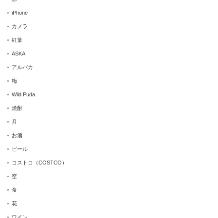
iPhone
カメラ
紅葉
ASKA
アルパカ
梅
Wild Puda
焼酎
月
お酒
ビール
コストコ（COSTCO）
空
食
花
ワイン