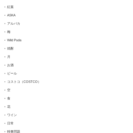
紅葉
ASKA
アルパカ
梅
Wild Puda
焼酎
月
お酒
ビール
コストコ（COSTCO）
空
食
花
ワイン
日常
時事問題