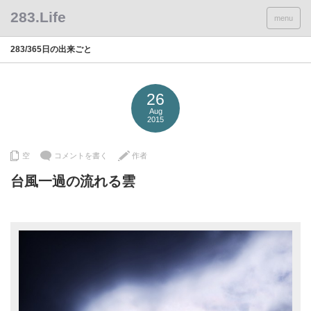
menu
283/365日の出来ごと
26
Aug
2015
空
コメントを書く
作者
台風一過の流れる雲