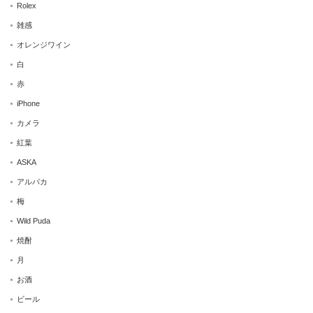
Rolex
雑感
オレンジワイン
白
赤
iPhone
カメラ
紅葉
ASKA
アルパカ
梅
Wild Puda
焼酎
月
お酒
ビール