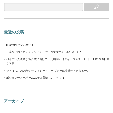
最近の投稿
Illustratorが安いサイト
今流行りの「オレンジワイン」で、おすすめの1本を発見した
バイデン大統領が就任式に着けていた腕時計はデイトジャスト41【Ref.126300】青
文字盤
やっぱし、2020年のボジョレー・ヌーヴォーは美味かったなぁー。
ボジョレーヌーボー2020年は美味しいです！！
アーカイブ