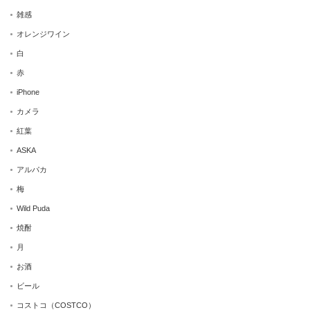
雑感
オレンジワイン
白
赤
iPhone
カメラ
紅葉
ASKA
アルパカ
梅
Wild Puda
焼酎
月
お酒
ビール
コストコ（COSTCO）