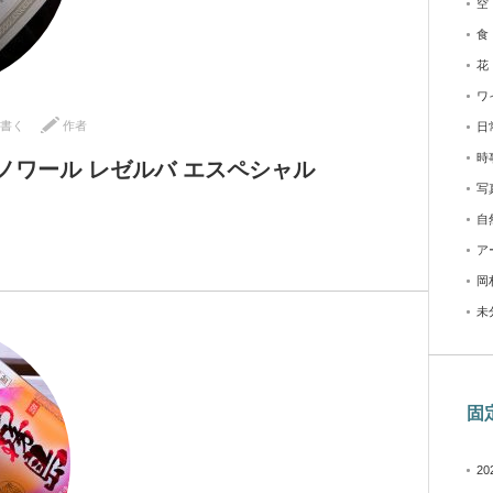
空
食
花
ワ
書く
作者
日
時
ノワール レゼルバ エスペシャル
写
自
ア
岡
未
固
2