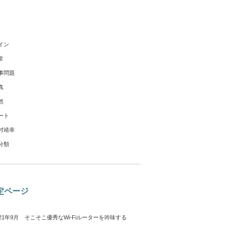
イン
常
事問題
真
然
ート
村靖幸
分類
定ページ
021年9月 そこそこ優秀なWi-Fiルーターを吟味する