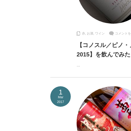
赤
,
お酒
,
ワイン
コメントを
【コノスル／ピノ・
2015】を飲んでみた
…
1
Mar
2017