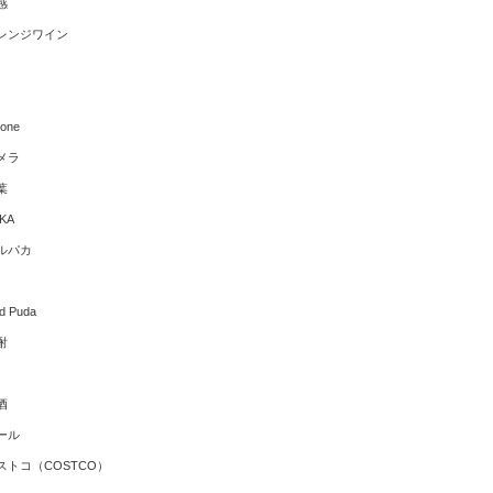
感
レンジワイン
hone
メラ
葉
KA
ルパカ
ld Puda
酎
酒
ール
ストコ（COSTCO）