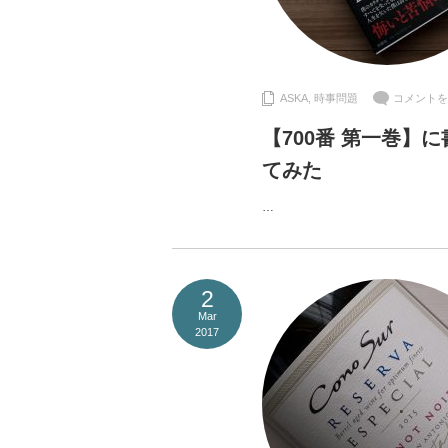
ASKA
,
時事問題
コメントを
【700番 第一巻】
てみた
…
2
Mar
2017