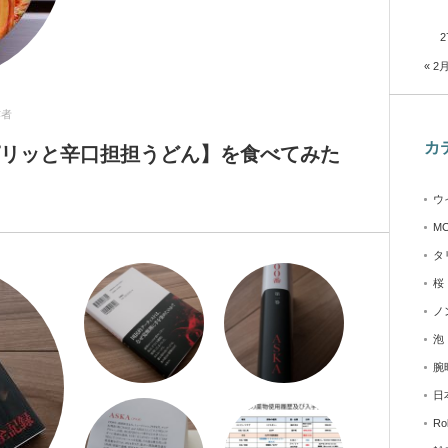
2
« 2
作者
カ
ピリッと辛口担担うどん】を食べてみた
ウ
M
タ
桜
ノ
泡
腕
日
Ro