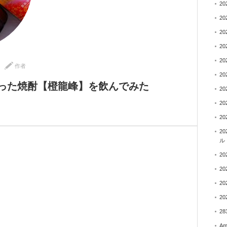
2
2
2
2
2
作者
2
った焼酎【橙龍峰】を飲んでみた
2
2
2
2
ル
2
2
2
2
28
A