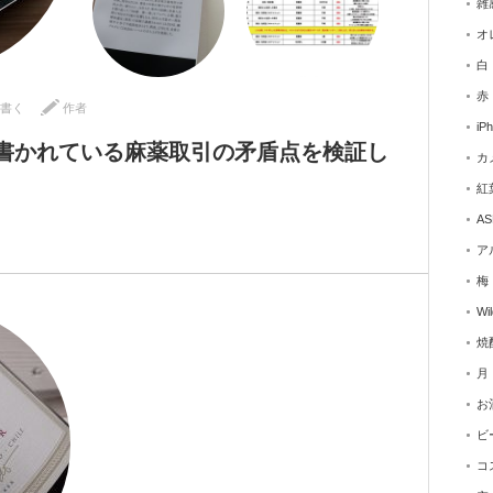
雑
オ
白
赤
書く
作者
iP
に書かれている麻薬取引の矛盾点を検証し
カ
紅
AS
ア
梅
Wi
焼
月
お
ビ
コ