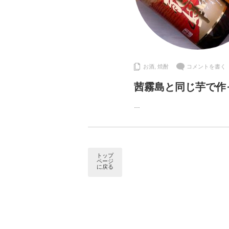
お酒
,
焼酎
コメントを書く
茜霧島と同じ芋で作
…
トップ
ページ
に戻る