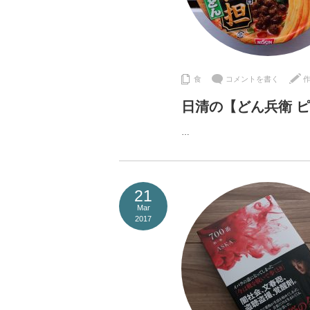
食
コメントを書く
日清の【どん兵衛 
…
21
Mar
2017