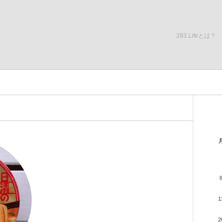
283.Lifeとは？
1
2