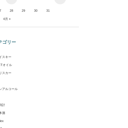
7
28
29
30
31
月
4月 »
テゴリー
イスキー
CTオイル
リスカー
ンアルコール
時計
本酒
lex