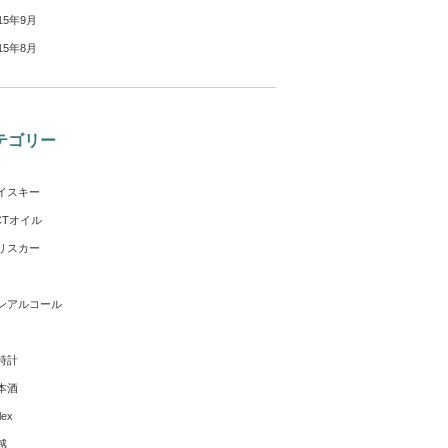
15年9月
15年8月
テゴリー
イスキー
CTオイル
リスカー
ンアルコール
時計
本酒
lex
感