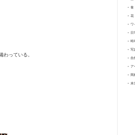
食
花
ワ
日
時
写
備わっている。
自
ア
岡
未