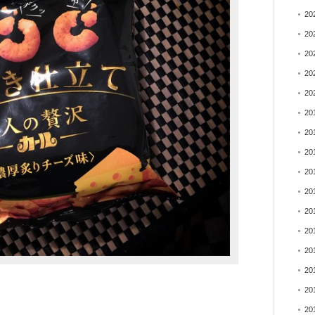
20
20
20
20
20
20
20
20
20
20
20
20
20
20
20
20