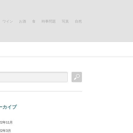
ワイン
お酒
食
時事問題
写真
自然
ーカイブ
22年11月
22年3月