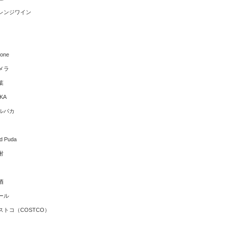
レンジワイン
hone
メラ
葉
KA
ルパカ
ld Puda
酎
酒
ール
ストコ（COSTCO）