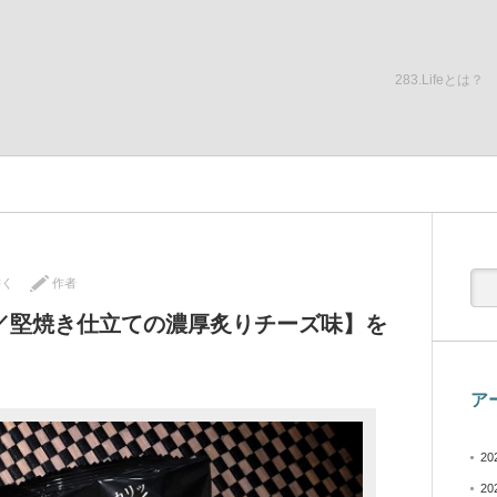
283.Lifeとは？
書く
作者
／堅焼き仕立ての濃厚炙りチーズ味】を
ア
20
20