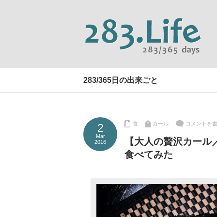
283/365日の出来ごと
食
カール
コメントを
2
Mar
【大人の贅沢カール
2016
食べてみた