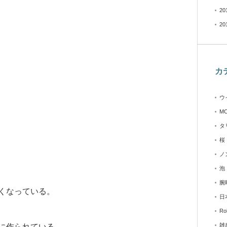
20
20
カ
ウ
M
タ
桜
ノ
泡
腕
くなっている。
日
Ro
雑
に作られている。