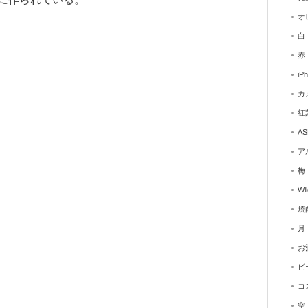
オ
白
赤
iP
カ
紅
AS
ア
梅
Wi
焼
月
お
ビ
コ
空