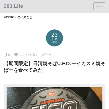
menu
283/365日の出来ごと
23
Oct
2015
食
コメントを書く
作者
【期間限定】日清焼そばU.F.O.ーイカスミ焼そ
ばーを食べてみた