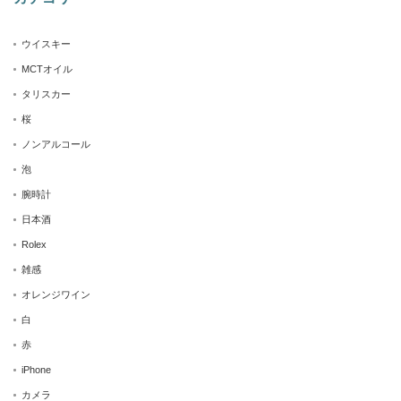
ウイスキー
MCTオイル
タリスカー
桜
ノンアルコール
泡
腕時計
日本酒
Rolex
雑感
オレンジワイン
白
赤
iPhone
カメラ