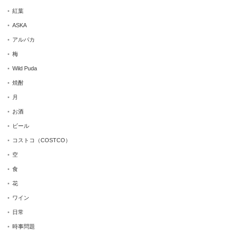
紅葉
ASKA
アルパカ
梅
Wild Puda
焼酎
月
お酒
ビール
コストコ（COSTCO）
空
食
花
ワイン
日常
時事問題