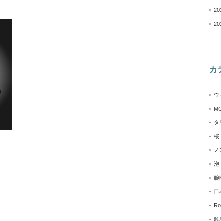
20
20
カ
ウ
M
タ
桜
ノ
泡
腕
日
Ro
雑