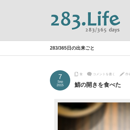
283/365日の出来ごと
食
コメントを書く
作
7
Sep
鯖の開きを食べた
2015