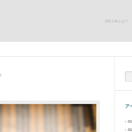
283.Lifeとは？
者
ア
20
20