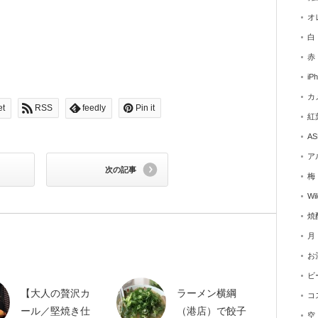
オ
白
赤
iP
カ
et
RSS
feedly
Pin it
紅
AS
ア
次の記事
梅
Wi
焼
月
お
ビ
【大人の贅沢カ
ラーメン横綱
コ
ール／堅焼き仕
（港店）で餃子
空