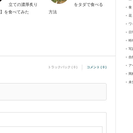
立ての濃厚炙り
をタダで食べる
食
】を食べてみた
方法
花
ワ
日
時
写
自
ア
トラックバック ( 0 )
コメント ( 0 )
岡
未