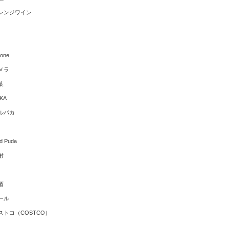
レンジワイン
hone
メラ
葉
KA
ルパカ
ld Puda
酎
酒
ール
ストコ（COSTCO）