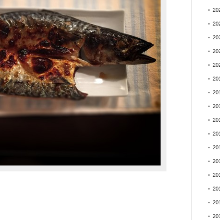
20
20
20
20
20
20
20
20
20
20
20
20
20
20
20
20