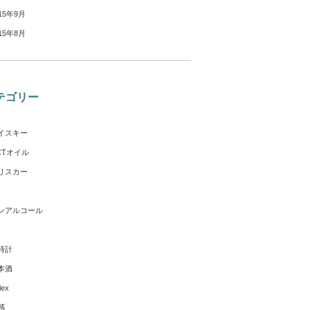
15年9月
15年8月
テゴリー
イスキー
CTオイル
リスカー
ンアルコール
時計
本酒
lex
感