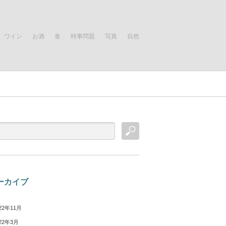
ワイン
お酒
食
時事問題
写真
自然
ーカイブ
22年11月
22年3月