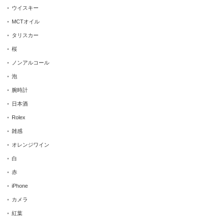
ウイスキー
MCTオイル
タリスカー
桜
ノンアルコール
泡
腕時計
日本酒
Rolex
雑感
オレンジワイン
白
赤
iPhone
カメラ
紅葉