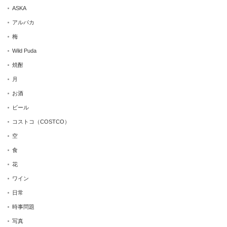
ASKA
アルパカ
梅
Wild Puda
焼酎
月
お酒
ビール
コストコ（COSTCO）
空
食
花
ワイン
日常
時事問題
写真