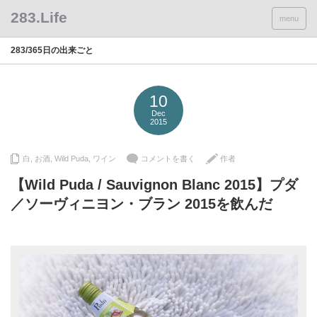
menu
283/365日の出来ごと
10
Dec
2015
白
,
お酒
,
Wild Puda
,
ワイン
コメントを書く
作者
【Wild Puda / Sauvignon Blanc 2015】プダ
／ソーヴィニヨン・ブラン 2015を飲んだ