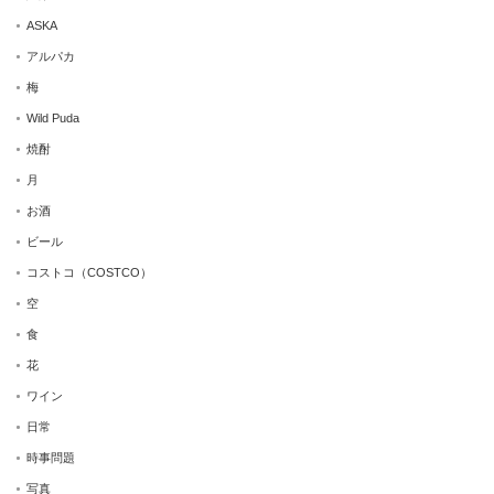
ASKA
アルパカ
梅
Wild Puda
焼酎
月
お酒
ビール
コストコ（COSTCO）
空
食
花
ワイン
日常
時事問題
写真