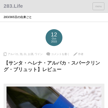
menu
283/365日の出来ごと
12
Oct
2015
アルパカ
,
泡
,
白
,
お酒
,
ワイン
コメントを書く
作者
【サンタ・ヘレナ・アルパカ・スパークリン
グ・ブリュット】レビュー