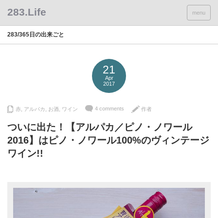
menu
283/365日の出来ごと
21
Apr
2017
4 comments
赤
,
アルパカ
,
お酒
,
ワイン
作者
ついに出た！【アルパカ／ピノ・ノワール
2016】はピノ・ノワール100%のヴィンテージ
ワイン!!