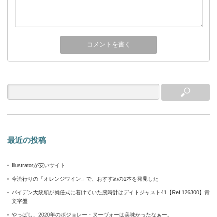
最近の投稿
Illustratorが安いサイト
今流行りの「オレンジワイン」で、おすすめの1本を発見した
バイデン大統領が就任式に着けていた腕時計はデイトジャスト41【Ref.126300】青
文字盤
やっぱし、2020年のボジョレー・ヌーヴォーは美味かったなぁー。