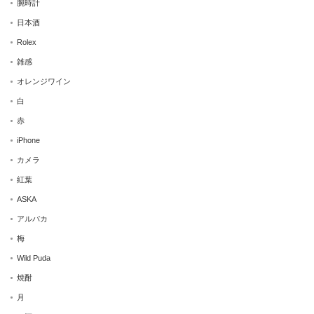
腕時計
日本酒
Rolex
雑感
オレンジワイン
白
赤
iPhone
カメラ
紅葉
ASKA
アルパカ
梅
Wild Puda
焼酎
月