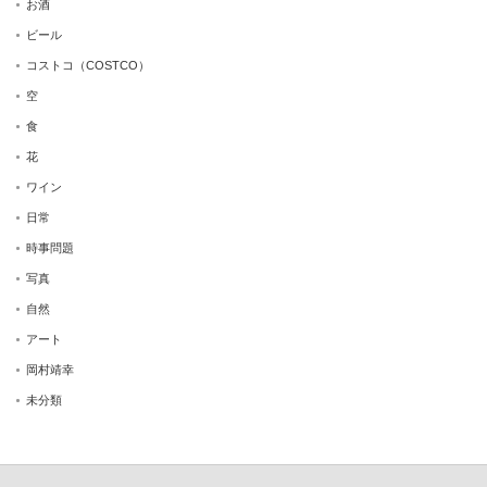
お酒
ビール
コストコ（COSTCO）
空
食
花
ワイン
日常
時事問題
写真
自然
アート
岡村靖幸
未分類