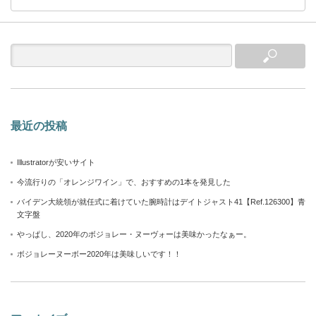
最近の投稿
Illustratorが安いサイト
今流行りの「オレンジワイン」で、おすすめの1本を発見した
バイデン大統領が就任式に着けていた腕時計はデイトジャスト41【Ref.126300】青
文字盤
やっぱし、2020年のボジョレー・ヌーヴォーは美味かったなぁー。
ボジョレーヌーボー2020年は美味しいです！！