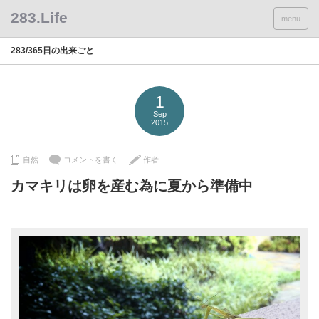
menu
283/365日の出来ごと
1
Sep
2015
自然
コメントを書く
作者
カマキリは卵を産む為に夏から準備中