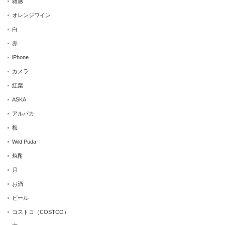
雑感
オレンジワイン
白
赤
iPhone
カメラ
紅葉
ASKA
アルパカ
梅
Wild Puda
焼酎
月
お酒
ビール
コストコ（COSTCO）