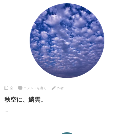
空
コメントを書く
作者
秋空に、鱗雲。
…