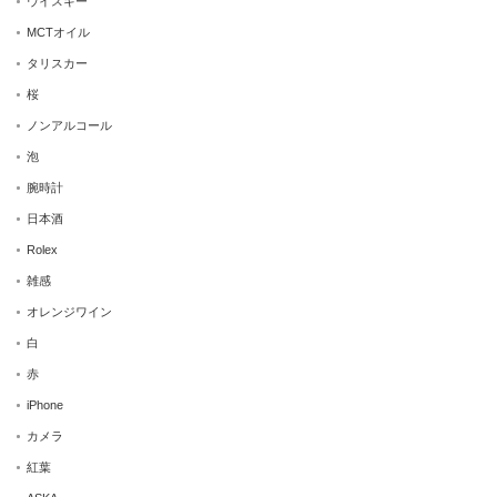
ウイスキー
MCTオイル
タリスカー
桜
ノンアルコール
泡
腕時計
日本酒
Rolex
雑感
オレンジワイン
白
赤
iPhone
カメラ
紅葉