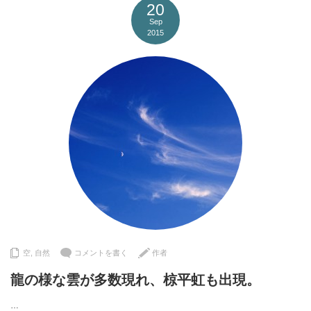
20
Sep
2015
空
,
自然
コメントを書く
作者
龍の様な雲が多数現れ、椋平虹も出現。
…