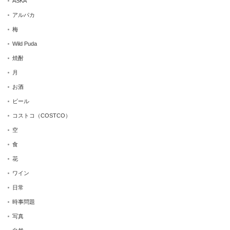
ASKA
アルパカ
梅
Wild Puda
焼酎
月
お酒
ビール
コストコ（COSTCO）
空
食
花
ワイン
日常
時事問題
写真