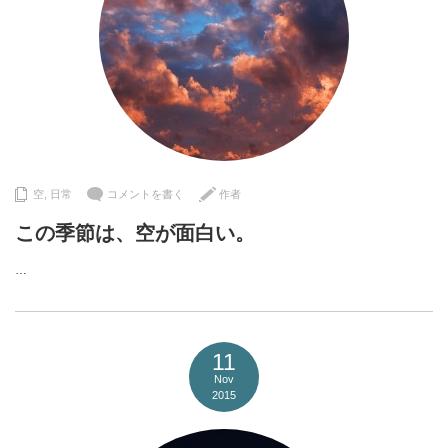
空
,
日常
コメントを書く
作者
この季節は、空が面白い。
…
11
Nov
2015