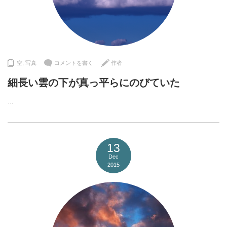
空
,
写真
コメントを書く
作者
細長い雲の下が真っ平らにのびていた
…
13
Dec
2015