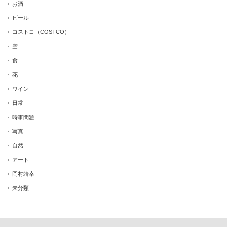
お酒
ビール
コストコ（COSTCO）
空
食
花
ワイン
日常
時事問題
写真
自然
アート
岡村靖幸
未分類