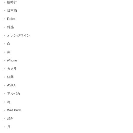
腕時計
日本酒
Rolex
雑感
オレンジワイン
白
赤
iPhone
カメラ
紅葉
ASKA
アルパカ
梅
Wild Puda
焼酎
月