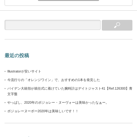
最近の投稿
Illustratorが安いサイト
今流行りの「オレンジワイン」で、おすすめの1本を発見した
バイデン大統領が就任式に着けていた腕時計はデイトジャスト41【Ref.126300】青
文字盤
やっぱし、2020年のボジョレー・ヌーヴォーは美味かったなぁー。
ボジョレーヌーボー2020年は美味しいです！！