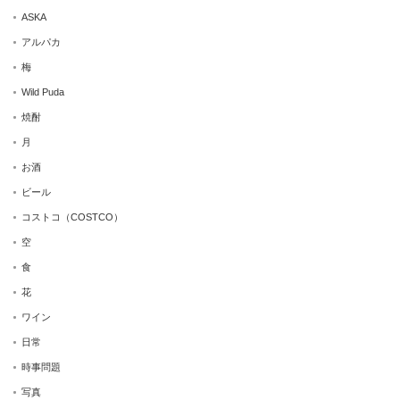
ASKA
アルパカ
梅
Wild Puda
焼酎
月
お酒
ビール
コストコ（COSTCO）
空
食
花
ワイン
日常
時事問題
写真