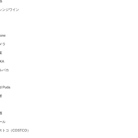
感
レンジワイン
hone
メラ
葉
KA
ルパカ
ld Puda
酎
酒
ール
ストコ（COSTCO）