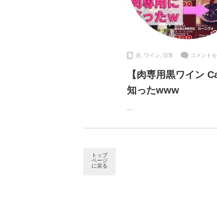
赤
,
ワイン
,
日常
コメントを
【肉専用黒ワイン Ca
知ったwww
…
トップ
ページ
に戻る