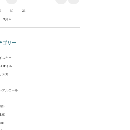
9
30
31
月
9月 »
テゴリー
イスキー
CTオイル
リスカー
ンアルコール
時計
本酒
lex