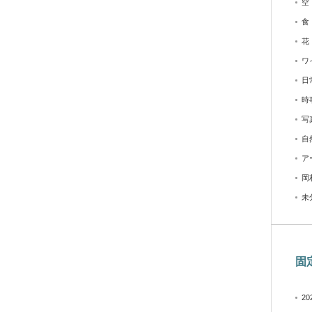
空
食
花
ワ
日
時
写
自
ア
岡
未
固
2