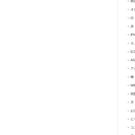
雑
オ
白
赤
iP
カ
紅
AS
ア
梅
Wi
焼
月
お
ビ
コ