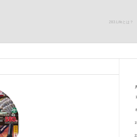
283.Lifeとは？
1
2