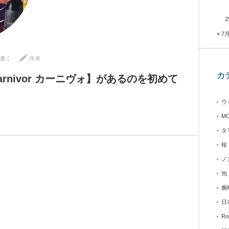
2
« 7
書く
作者
カ
rnivor カーニヴォ】があるのを初めて
ウ
M
タ
桜
ノ
泡
腕
日
Ro