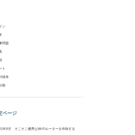
イン
常
事問題
真
然
ート
村靖幸
分類
定ページ
021年9月 そこそこ優秀なWi-Fiルーターを吟味する