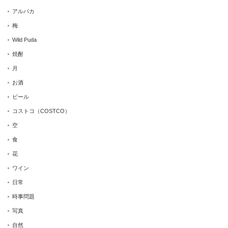
アルパカ
梅
Wild Puda
焼酎
月
お酒
ビール
コストコ（COSTCO）
空
食
花
ワイン
日常
時事問題
写真
自然