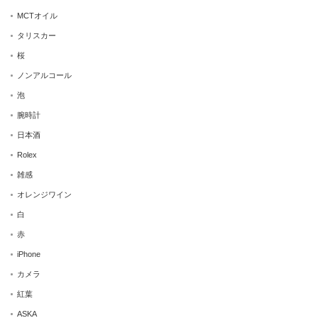
MCTオイル
タリスカー
桜
ノンアルコール
泡
腕時計
日本酒
Rolex
雑感
オレンジワイン
白
赤
iPhone
カメラ
紅葉
ASKA