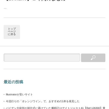
…
トップ
ページ
に戻る
最近の投稿
Illustratorが安いサイト
今流行りの「オレンジワイン」で、おすすめの1本を発見した
バイデン大統領が就任式に着けていた腕時計はデイトジャスト41【Ref.126300】青