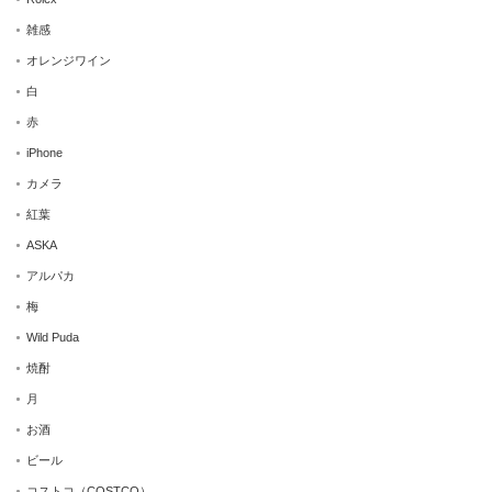
雑感
オレンジワイン
白
赤
iPhone
カメラ
紅葉
ASKA
アルパカ
梅
Wild Puda
焼酎
月
お酒
ビール
コストコ（COSTCO）