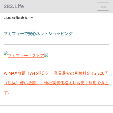
menu
283/365日の出来ごと
マカフィーで安心ネットショッピング
WiMAX放題《Web限定》 業界最安の月額料金！2,726円
（税抜）使い放題。 他社実質価格よりも安く利用できま
す。