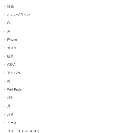
雑感
オレンジワイン
白
赤
iPhone
カメラ
紅葉
ASKA
アルパカ
梅
Wild Puda
焼酎
月
お酒
ビール
コストコ（COSTCO）