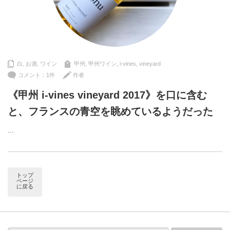
白
,
お酒
,
ワイン
甲州
,
甲州ワイン
,
i-vines
,
vineyard
コメント：1件
作者
《甲州 i-vines vineyard 2017》を口に含む
と、フランスの青空を眺めているようだった
…
トップ
ページ
に戻る