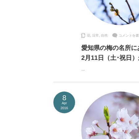
花
,
日常
,
自然
コメントを書
愛知県の梅の名所に
2月11日（土･祝日
…
8
Apr
2016