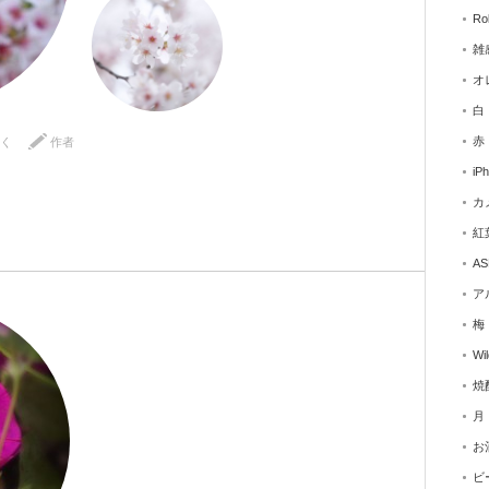
Ro
雑
オ
白
赤
く
作者
iP
カ
紅
AS
ア
梅
Wi
焼
月
お
ビ