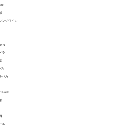
lex
感
レンジワイン
hone
メラ
葉
KA
ルパカ
ld Puda
酎
酒
ール