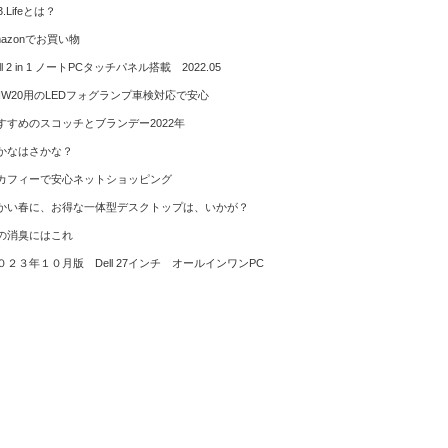
3.Lifeとは？
mazonでお買い物
ll 2 in 1 ノートPCタッチパネル搭載 2022.05
HW20用のLEDフォグランプ車検対応で安心
すすめのスコッチとブランデー2022年
かなはさかな？
カフィーで安心ネットショッピング
かい春に、お得な一体型デスクトップは、いかが？
の消臭にはこれ
０２３年１０月版 Dell 27インチ オールインワンPC