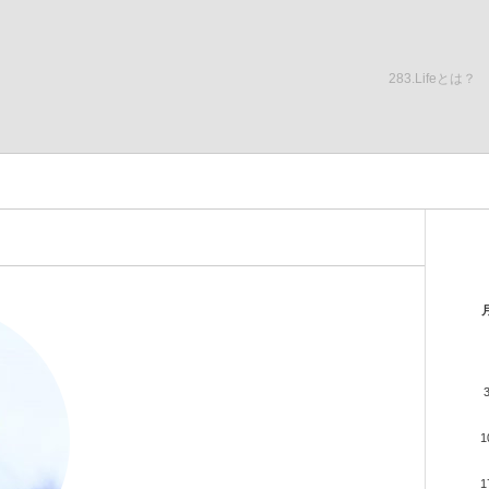
283.Lifeとは？
1
1