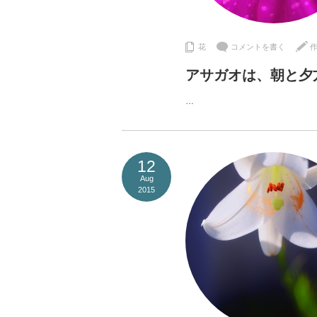
花
コメントを書く
アサガオは、朝と夕
…
12
Aug
2015