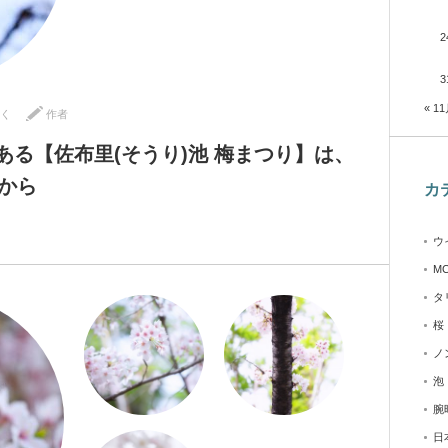
2
3
« 1
く
作者
ある【佐布里(そうり)池 梅まつり】は、
）から
カ
ウ
M
タ
桜
ノ
泡
腕
日