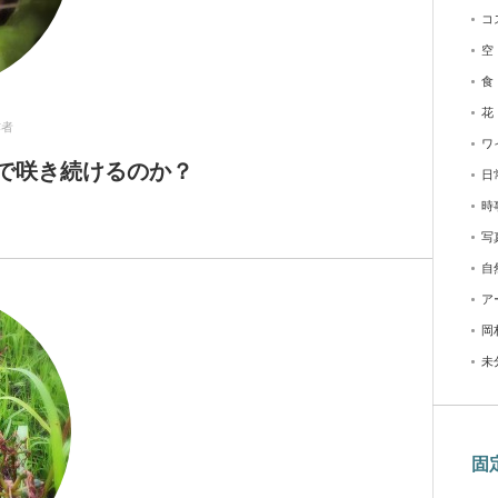
コ
空
食
花
作者
ワ
で咲き続けるのか？
日
時
写
自
ア
岡
未
固