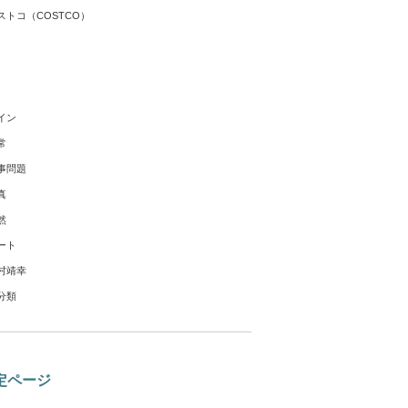
ストコ（COSTCO）
イン
常
事問題
真
然
ート
村靖幸
分類
定ページ