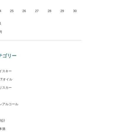
4
25
26
27
28
29
30
1
1月
テゴリー
イスキー
CTオイル
リスカー
ンアルコール
時計
本酒