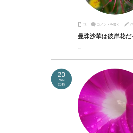
花
コメントを書く
曼珠沙華は彼岸花だ
…
20
Aug
2015