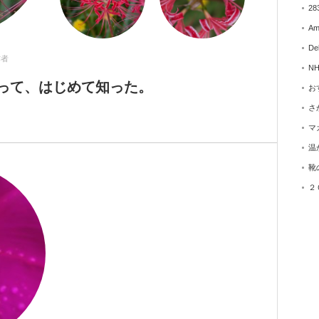
28
A
De
作者
N
って、はじめて知った。
お
さ
マ
温
靴
２