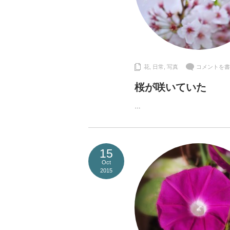
花
,
日常
,
写真
コメントを書
桜が咲いていた
…
15
Oct
2015