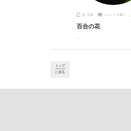
花
,
写真
コメントを書く
百合の花
…
トップ
ページ
に戻る