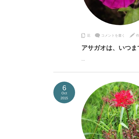
花
コメントを書く
アサガオは、いつま
…
6
Oct
2015