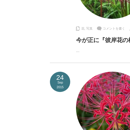
花
,
写真
コメントを書く
今が正に『彼岸花の
…
24
Sep
2015