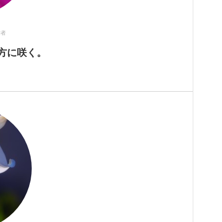
作者
方に咲く。