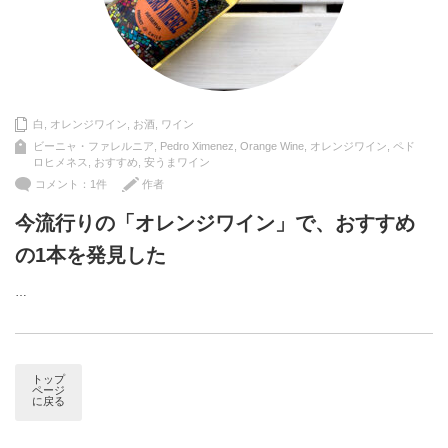
白
,
オレンジワイン
,
お酒
,
ワイン
ビーニャ・ファレルニア
,
Pedro Ximenez
,
Orange Wine
,
オレンジワイン
,
ペド
ロヒメネス
,
おすすめ
,
安うまワイン
コメント：1件
作者
今流行りの「オレンジワイン」で、おすすめ
の1本を発見した
…
トップ
ページ
に戻る