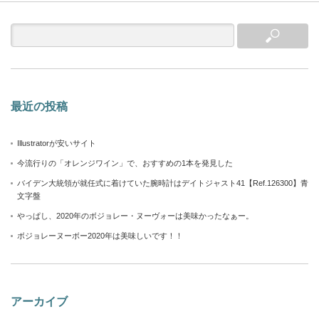
最近の投稿
Illustratorが安いサイト
今流行りの「オレンジワイン」で、おすすめの1本を発見した
バイデン大統領が就任式に着けていた腕時計はデイトジャスト41【Ref.126300】青
文字盤
やっぱし、2020年のボジョレー・ヌーヴォーは美味かったなぁー。
ボジョレーヌーボー2020年は美味しいです！！
アーカイブ