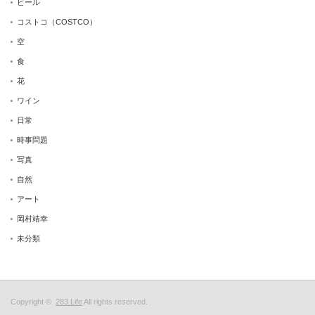
ビール
コストコ（COSTCO）
空
食
花
ワイン
日常
時事問題
写真
自然
アート
岡村靖幸
未分類
Copyright ©
283.Life
All rights reserved.