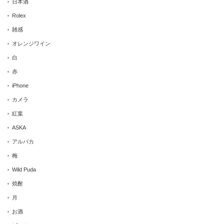
日本酒
Rolex
雑感
オレンジワイン
白
赤
iPhone
カメラ
紅葉
ASKA
アルパカ
梅
Wild Puda
焼酎
月
お酒